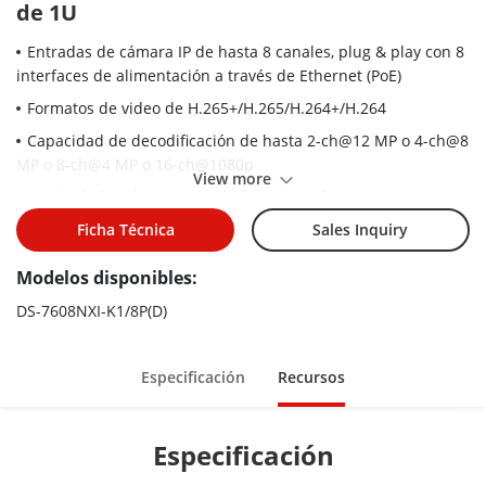
de 1U
Entradas de cámara IP de hasta 8 canales, plug & play con 8
interfaces de alimentación a través de Ethernet (PoE)
Formatos de video de H.265+/H.265/H.264+/H.264
Capacidad de decodificación de hasta 2-ch@12 MP o 4-ch@8
MP o 8-ch@4 MP o 16-ch@1080p
View more
Ancho de banda entrante de hasta 80 Mbps
Adoptar la tecnología Hikvision Acusense para minimizar el
Ficha Técnica
Sales Inquiry
esfuerzo manual y los costos de seguridad
Modelos disponibles:
DS-7608NXI-K1/8P(D)
Especificación
Recursos
Especificación