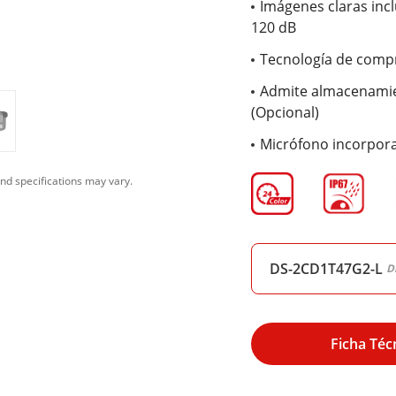
Imágenes claras inc
120 dB
Tecnología de compr
Admite almacenamien
(Opcional)
Micrófono incorpora
nd specifications may vary.
DS-2CD1T47G2-L
D
Ficha Téc