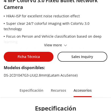
4 MP ColorVu 3.0 Fixed Bullet Network
Camera
HikAI-ISP for excellent noise reduction effect
Super clear 24/7 colorful imaging with ColorVu 3.0
technology
Focus on Person and Vehicle classification based on deep
learning
View more
Smart Hybrid Light: integrates IR and white lights, 3
supplemental lighting modes
Ficha Técnica
Sales Inquiry
Water and dust resistant (IP67)
Modelos disponibles:
DS-2CD1047G3-LIU(2.8mm)(Latam AcuSense)
Especificación
Recursos
Accesorios
Especificación