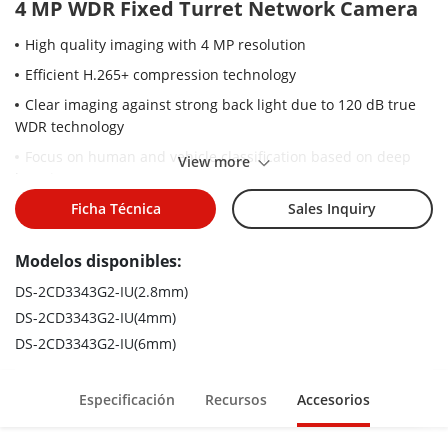
4 MP WDR Fixed Turret Network Camera
High quality imaging with 4 MP resolution
Efficient H.265+ compression technology
Clear imaging against strong back light due to 120 dB true
WDR technology
Focus on human and vehicle classification based on deep
View more
learning
Built-in microphone for real-time audio security
Ficha Técnica
Sales Inquiry
Water and dust resistant (IP67)
Modelos disponibles:
DS-2CD3343G2-IU(2.8mm)
DS-2CD3343G2-IU(4mm)
DS-2CD3343G2-IU(6mm)
Especificación
Recursos
Accesorios