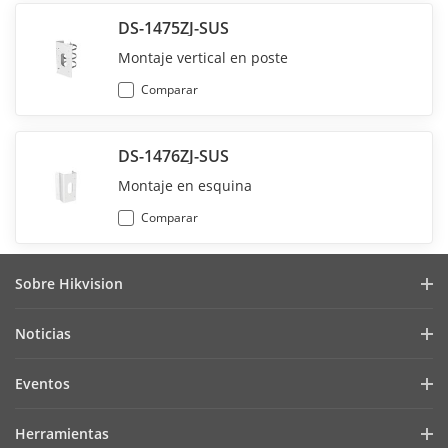
DS-1475ZJ-SUS
Montaje vertical en poste
Comparar
DS-1476ZJ-SUS
Montaje en esquina
Comparar
Sobre Hikvision
Perfil de la Empresa
Noticias
Relaciones con Inversores
Blog
Eventos
Ciberseguridad
Últimas Noticias
Hik-Partner Pro
Cumplimiento Normativo
Herramientas
Casos de Éxito