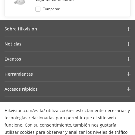
Comparar
Sobre Hikvision
Perfil de la Empresa
Noticias
Relación con Inversionistas
Blog
Eventos
Ciberseguridad
Últimas Noticias
Hik-Partner Pro
Cumplimiento Normativo
Herramientas
Casos de Éxito
Encuentra un Distribuidor
Sostenibilidad
Selectores de Productos y Diseñadores de Sistemas
HikSnap
Accesos rápidos
Encuentra un Partner Tecnológico
Enfoque en la Calidad
Herramientas de Instalación y Mantenimiento
Biblioteca de Videos
Valki Europe
Portal de Partners Tecnológicos
Contáctanos
Software de Gestión
Dónde Comprar
Hikvision.com/es-la/ utiliza cookies estrictamente necesarias y
Hikvision Embedded Open Platform (HEOP)
Preguntas Frecuentes
SDKs de Integración
tecnologías relacionadas para permitir que el sitio web
Productos Descontinuados
Centro de Contenido
Contáctanos
funcione. Con su consentimiento, también nos gustaría
SDK de integración
Hikvision eLearning
utilizar cookies para observar y analizar los niveles de tráfico