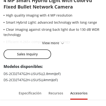
4 MP Smart Hybrid Light with ColorVu
Fixed Bullet Network Camera
High quality imaging with 4 MP resolution
Smart Hybrid Light: advanced technology with long range
Clear imaging against strong back light due to 130 dB WDR
technology
Efficient H.265+ compression technology
View more
Focus on human and vehicle classification based on deep
learning
Sales Inquiry
Active strobe light and audio alarm to warn intruders off
Modelos disponibles:
Provide real-time security via built-in two-way audio
DS-2CD2T47G2H-LISU/SL(2.8mm)(eF)
Support on-board storage up to 512 GB (SD card slot)
DS-2CD2T47G2H-LISU/SL(4mm)(eF)
Audio and alarm interface available
Water and dust resistant (IP67)
Especificación
Recursos
Accesorios