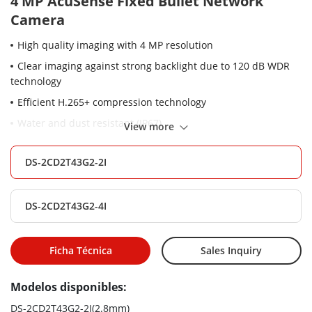
4 MP AcuSense Fixed Bullet Network
Camera
High quality imaging with 4 MP resolution
Clear imaging against strong backlight due to 120 dB WDR
technology
Efficient H.265+ compression technology
Water and dust resistant (IP67)
View more
Focus on human and vehicle targets classification based on
deep learning
DS-2CD2T43G2-2I
DS-2CD2T43G2-4I
Ficha Técnica
Sales Inquiry
Modelos disponibles:
DS-2CD2T43G2-2I(2.8mm)