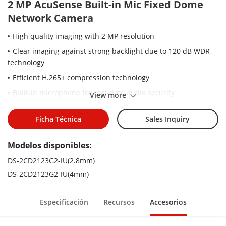
2 MP AcuSense Built-in Mic Fixed Dome
Network Camera
High quality imaging with 2 MP resolution
Clear imaging against strong backlight due to 120 dB WDR
technology
Efficient H.265+ compression technology
Built-in microphone for real-time audio security
View more
Focus on human and vehicle targets classification based on
deep learning
Ficha Técnica
Sales Inquiry
Water and dust resistant (IP67) and vandal resistant (IK10)
Modelos disponibles:
DS-2CD2123G2-IU(2.8mm)
DS-2CD2123G2-IU(4mm)
Especificación
Recursos
Accesorios