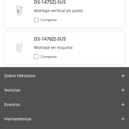
DS-1475ZJ-SUS
Montaje vertical en poste
Comparar
DS-1476ZJ-SUS
Montaje en esquina
Comparar
Sobre Hikvision
Perfil de la Empresa
Noticias
Relaciones con Inversores
Blog
Eventos
Ciberseguridad
Últimas Noticias
Hik-Partner Pro
Cumplimiento Normativo
Herramientas
Casos de Éxito
Encuentra un Distribuidor
Sostenibilidad