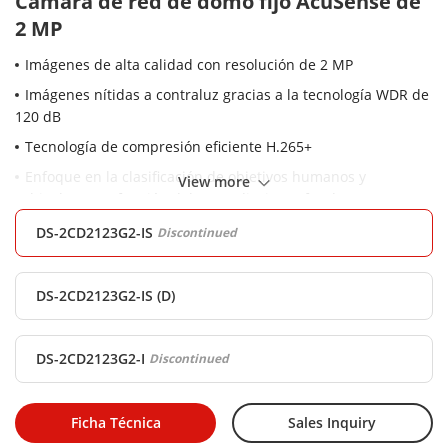
Cámara de red de domo fijo AcuSense de
2 MP
Imágenes de alta calidad con resolución de 2 MP
Imágenes nítidas a contraluz gracias a la tecnología WDR de
120 dB
Tecnología de compresión eficiente H.265+
Enfoque en la clasificación de objetivos humanos y
View more
vehiculares en función del aprendizaje profundo
-S: interfaz de audio y alarma disponible
DS-2CD2123G2-IS
Discontinued
Resistente al agua, al polvo (IP67) y vadalismo (IK10)
DS-2CD2123G2-IS (D)
DS-2CD2123G2-I
Discontinued
Ficha Técnica
Sales Inquiry