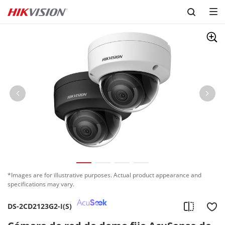
Skip to content
*Images are for illustrative purposes. Actual product appearance and
specifications may vary.
DS-2CD2123G2-I(S)