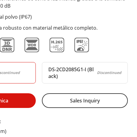
20 dB
al polvo (IP67)
a robusto con material metálico completo.
DS-2CD2085G1-I (Bl
scontinued
Discontinued
ack)
nica
Sales Inquiry
:
mm)