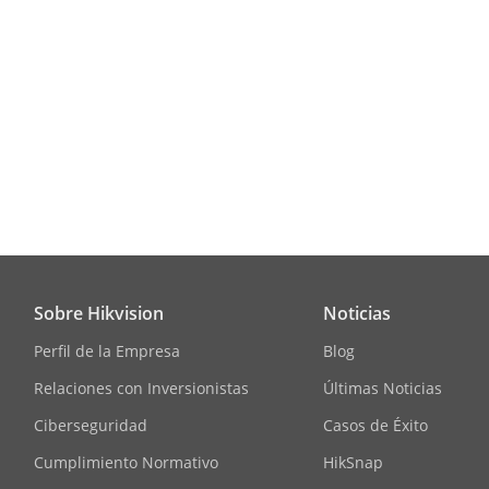
Sobre Hikvision
Noticias
Perfil de la Empresa
Blog
Relaciones con Inversionistas
Últimas Noticias
Ciberseguridad
Casos de Éxito
Cumplimiento Normativo
HikSnap