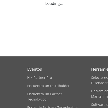
Loading...
Eventos
Herramie
Hik-Partner Pro
Selectores
Diseñador
Encuentra un Distribuidor
Herramient
Encuentra un Partner
Mantenim
Tecnológico
Software 
Portal de Partners Tecnológicos