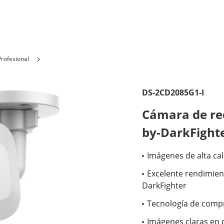
rofesional
DS-2CD2085G1-I
Cámara de red
by-DarkFight
Imágenes de alta ca
Excelente rendimient
DarkFighter
Tecnología de compr
Imágenes claras en c