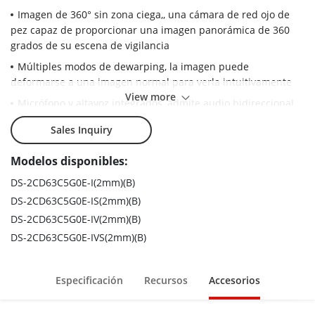
Imagen de 360° sin zona ciega,, una cámara de red ojo de
pez capaz de proporcionar una imagen panorámica de 360
grados de su escena de vigilancia
Múltiples modos de dewarping, la imagen puede
deformarse a una imagen normal para verla intuitivamente
View more
Micrófono y altavoz integrados, admite audio bidireccional
para lograr seguridad en tiempo real al escuchar sonido y
Sales Inquiry
hablar a través de la cámara
IP66/IK10, resistente al agua y a prueba de vándalos, no hay
Modelos disponibles:
necesidad de preocuparse por el ingreso de agua cuando se
DS-2CD63C5G0E-I(2mm)(B)
utiliza en escenarios al aire libre
DS-2CD63C5G0E-IS(2mm)(B)
Con una lente de alta resolución de hasta 12 MP, la imagen
DS-2CD63C5G0E-IV(2mm)(B)
es muy clara incluso deformada en 4 imágenes PTZ
DS-2CD63C5G0E-IVS(2mm)(B)
Especificación
Recursos
Accesorios