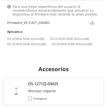
Para una mejor experiencia del usuario, le
recomendamos encarecidamente que actualice su
dispositivo al firmware más reciente lo antes posible.
Firmware_V5.5.821_260402
Aplicado a:
DS-2CD63C5G0E-I(2mm)(B)
DS-2CD63C5G0E-IS(2mm)(B)
DS-2CD63C5G0E-IV(2mm)(B)
DS-2CD63C5G0E-IVS(2mm)(B)
Accesorios
DS-1271ZJ-DM25
Montaje colgante
Comparar