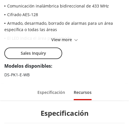
Comunicación inalámbrica bidireccional de 433 MHz
Cifrado AES-128
Armado, desarmado, borrado de alarmas para un área
específica o todas las áreas
El LED indica el área programada
View more
Alarma de incendio de una sola pulsación, alarma de pánico
y alarma médica. Alarma silenciosa/audible seleccionable,
Sales Inquiry
etc.
Modelos disponibles:
Control de salida
DS-PK1-E-WB
Diseño de llave táctil completa con retroiluminación LED
Totalmente remoto configurable a través de la aplicación
Especificación
Recursos
Múltiples métodos de inscripción y diseño de instalación
fácil
Batería fácil de reemplazar
Especificación
Salto de frecuencia contra atascamiento para una
transmisión confiable