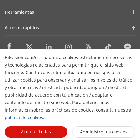
Últimas Noticias
Hik-Partner Pro
Cumplimiento Normativo
Herramientas
Casos de Éxito
Encuentra un Distribuidor
Sostenibilidad
Selectores de Productos y Diseñadores de Sistemas
HikSnap
Accesos rápidos
Encuentra un Partner Tecnológico
Enfoque en la Calidad
Herramientas de Instalación y Mantenimiento
Biblioteca de Videos
Valki Europe
Portal de Partners Tecnológicos
Contáctanos
Software de Gestión
Dónde Comprar
Plataforma Abierta Integrada de Hikvision (HEOP)
Preguntas Frecuentes
SDKs de Integración
Hikvision.com/es-co/ utiliza cookies estrictamente necesarias
Productos Descontinuados
Centro de Contenido
Contáctanos
y tecnologías relacionadas para permitir que el sitio web
SDK de integración
Hikvision eLearning
funcione. Con tu consentimiento, también nos gustaría
Mapa de recursos
utilizar cookies para observar y analizar los niveles de tráfico
Lista de Eventos
Suscripción al newsletter
y otras métricas / mostrarte publicidad dirigida / mostrarte
Mapa del Sitio
publicidad de acuerdo con tu ubicación / adaptar el
H
© 2026 Hangzhou Hikvision Digital Technology Co., Ltd. Todos
contenido de nuestro sitio web. Para obtener más
los derechos reservados.
Políticas de privacidad
información sobre las prácticas de cookies, consulta nuestra
Políticas de cookies
Preferencias de cookies
Términos
política de cookies
.
generales de uso
Aceptar Todas
Administre tus cookies