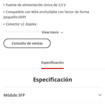
Fuente de alimentación única de 3,3 V
Compatible con MSA enchufable con factor de forma
pequeño (SFP)
Conector LC dúplex
Capacidad conectable en caliente
View more
Cumple con el estándar ROHS
Consulta de ventas
Solución SFP rentable, permite mayores densidades de
puerto y mayor ancho de banda
Compatibilidad con Ethernet de 1,25 G
Especificación
Especificación
Módulo SFP