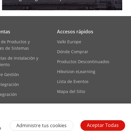
ntas
Accesos rápidos
 de Productos y
Valki Europe
es de Sistemas
Dónde Comprar
as de Instalación y
Productos Descontinuados
iento
Hikvision eLearning
de Gestión
Lista de Eventos
ntegración
Mapa del Sitio
tegración
ecursos
Aceptar Todas
Administre tus cookies
a