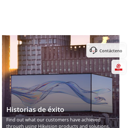
Contáctenos
Hi
Historias de éxito
Find out what our customers have achieved
through using Hikvision products and solutions.