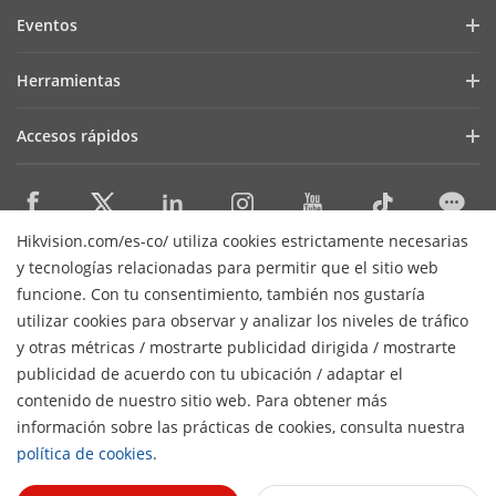
Blog
Eventos
Ciberseguridad
Últimas Noticias
Hik-Partner Pro
Cumplimiento Normativo
Herramientas
Casos de Éxito
Encuentra un Distribuidor
Sostenibilidad
Selectores de Productos y Diseñadores de Sistemas
HikSnap
Accesos rápidos
Encuentra un Partner Tecnológico
Enfoque en la Calidad
Herramientas de Instalación y Mantenimiento
Biblioteca de Videos
Valki Europe
Portal de Partners Tecnológicos
Contáctanos
Software de Gestión
Dónde Comprar
Plataforma Abierta Integrada de Hikvision (HEOP)
Preguntas Frecuentes
SDKs de Integración
Hikvision.com/es-co/ utiliza cookies estrictamente necesarias
Productos Descontinuados
Centro de Contenido
Contáctanos
y tecnologías relacionadas para permitir que el sitio web
SDK de integración
Hikvision eLearning
funcione. Con tu consentimiento, también nos gustaría
Mapa de recursos
utilizar cookies para observar y analizar los niveles de tráfico
Lista de Eventos
Suscripción al newsletter
y otras métricas / mostrarte publicidad dirigida / mostrarte
Mapa del Sitio
publicidad de acuerdo con tu ubicación / adaptar el
H
© 2026 Hangzhou Hikvision Digital Technology Co., Ltd. Todos
contenido de nuestro sitio web. Para obtener más
los derechos reservados.
Políticas de privacidad
información sobre las prácticas de cookies, consulta nuestra
Políticas de cookies
Preferencias de cookies
Términos
política de cookies
.
generales de uso