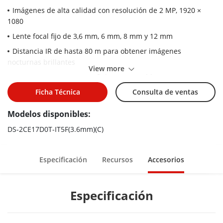
Imágenes de alta calidad con resolución de 2 MP, 1920 ×
1080
Lente focal fijo de 3,6 mm, 6 mm, 8 mm y 12 mm
Distancia IR de hasta 80 m para obtener imágenes
nocturnas brillantes
View more
Un puerto para cuatro señales conmutables
(TVI/AHD/CVI/CVBS)
Ficha Técnica
Consulta de ventas
Resistente al agua y al polvo (IP67)
Modelos disponibles:
DS-2CE17D0T-IT5F(3.6mm)(C)
Especificación
Recursos
Accesorios
Especificación