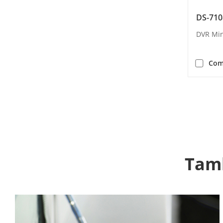
DS-71
DVR Min
Com
Tamb