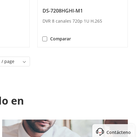
DS-7208HGHI-M1
DVR 8 canales 720p 1U H.265
Comparar
 / page
do en
Contáctenos