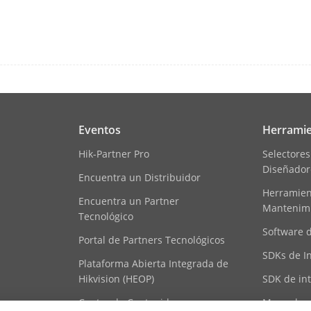
Eventos
Herramie
Hik-Partner Pro
Selectores
Diseñador
Encuentra un Distribuidor
Herramient
Encuentra un Partner
Mantenim
Tecnológico
Software 
Portal de Partners Tecnológicos
SDKs de I
Plataforma Abierta Integrada de
Hikvision (HEOP)
SDK de in
Centro de Contenido
Mapa de r