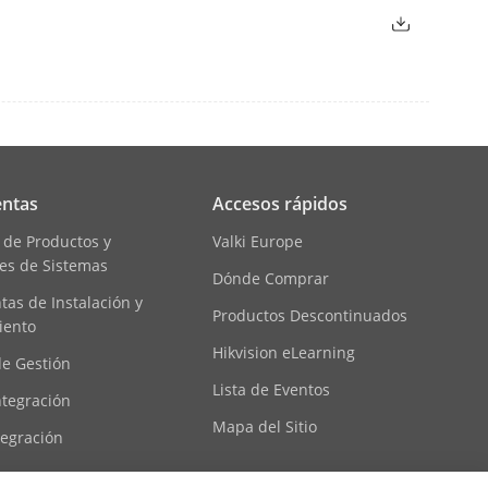
ntas
Accesos rápidos
 de Productos y
Valki Europe
es de Sistemas
Dónde Comprar
as de Instalación y
Productos Descontinuados
iento
Hikvision eLearning
de Gestión
Lista de Eventos
ntegración
Mapa del Sitio
tegración
ecursos