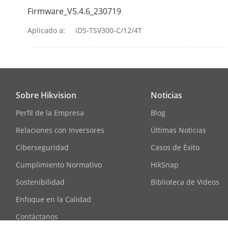
Firmware_V5.4.6_230719
Aplicado a:
iDS-TSV300-C/12/4T
Sobre Hikvision
Noticias
Perfil de la Empresa
Blog
Relaciones con Inversores
Últimas Noticias
Ciberseguridad
Casos de Éxito
Cumplimiento Normativo
HikSnap
Sostenibilidad
Biblioteca de Videos
Enfoque en la Calidad
Contáctanos