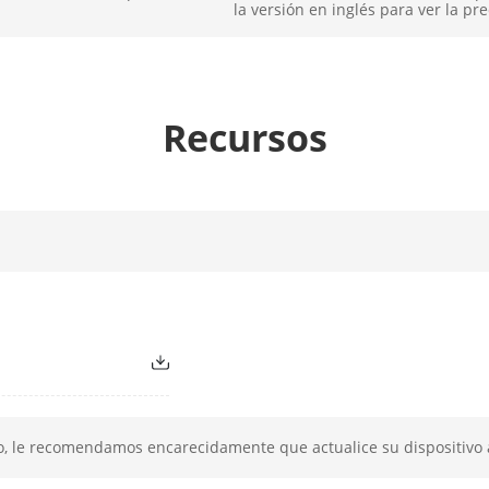
la versión en inglés para ver la pre
1 × Reset button
imentación
12 VDC/5 A, 150 W
Recursos
(W × D × H)
370 mm × 273 mm × 102.5 mm (14.57inch × 10
 De
-30 °C to 70 °C (-86 °F to 158 °F)
nto
 De Humedad
10% to 90%
o, le recomendamos encarecidamente que actualice su dispositivo a