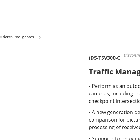
vidores inteligentes
Discont
iDS-TSV300-C
Traffic Mana
Perform as an outdo
cameras, including no
checkpoint intersect
A new generation de
comparison for pictu
processing of receive
Supports to recogniz