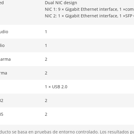
ed
Dual NIC design
NIC 1: 9 × Gigabit Ethernet interface, 1 ×com
NIC 2: 1 × Gigabit Ethernet interface, 1 ×SFP 
udio
1
dio
1
larma
2
arma
2
1 × USB 2.0
32
2
85
2
Power indicator, alarm status indicator,HDD 
ducto se basa en pruebas de entorno controlado. Los resultados p