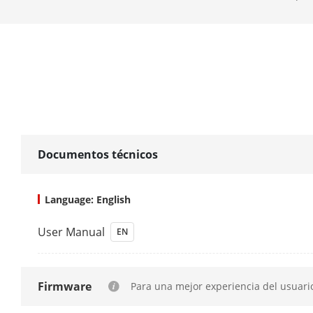
Botón
Fuente De Al
Dimensiones 
Temperatura
Funcionamie
Documentos técnicos
Condiciones
Language: English
User Manual
EN
Firmware
Para una mejor experiencia del usuari