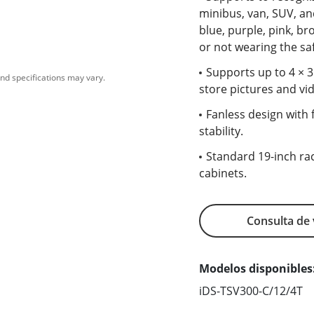
minibus, van, SUV, and
blue, purple, pink, b
or not wearing the sa
Supports up to 4 × 3
nd specifications may vary.
store pictures and vi
Fanless design with f
stability.
Standard 19-inch rac
cabinets.
Consulta de
Modelos disponibles
iDS-TSV300-C/12/4T