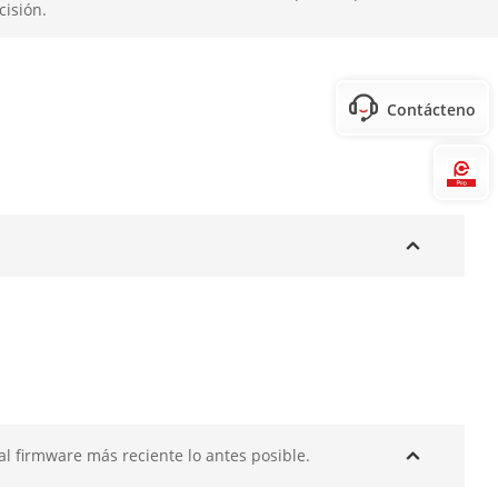
cisión.
Contáctenos
.75 inch × 4.04 inch)
Hi
l firmware más reciente lo antes posible.