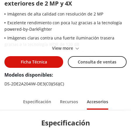
exteriores de 2 MP y 4X
Imágenes de alta calidad con resolución de 2 MP
Excelente rendimiento con poca luz gracias a la tecnología
powered-by-DarkFighter
Imágenes claras contra una fuerte iluminación trasera
gracias a la tecnología WDR de 120 dB
View more
La capacidad de desplazamiento e inclinación permite a la
cámara monitorear las zonas de interés
Ficha Técnica
Consulta de ventas
El zoom óptico de 4x permite una visión más cercana de los
Modelos disponibles:
sujetos en áreas expansivas
El rango IR de hasta 20 m garantiza la seguridad por la
DS-2DE2A204IW-DE3(C0)(S6)(C)
noche
Resistente al agua y al polvo (IP66) y a prueba de vándalos
Especificación
Recursos
Accesorios
(IK10)
Especificación