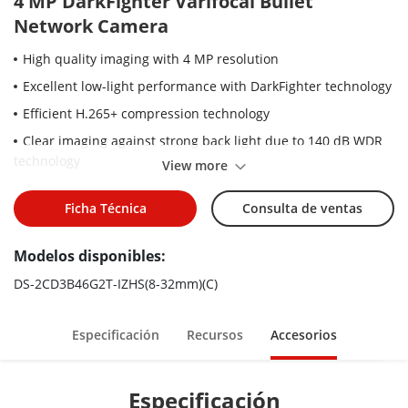
4 MP DarkFighter Varifocal Bullet
Network Camera
High quality imaging with 4 MP resolution
Excellent low-light performance with DarkFighter technology
Efficient H.265+ compression technology
Clear imaging against strong back light due to 140 dB WDR
technology
View more
Focus on human and vehicle targets classification based on
deep learning
Ficha Técnica
Consulta de ventas
Motorized varifocal lens for easy installation and monitoring
Modelos disponibles:
Audio and alarm interface available
DS-2CD3B46G2T-IZHS(8-32mm)(C)
Water and dust resistant (IP67) and vandal-resistant (IK10)
Especificación
Recursos
Accesorios
Especificación