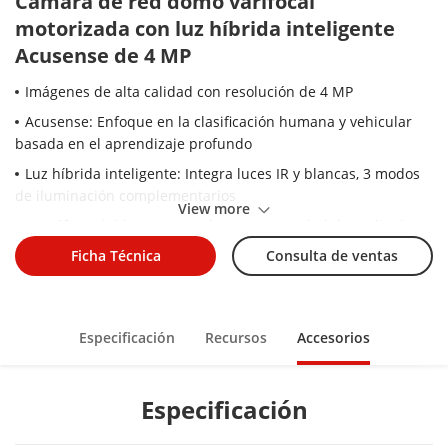
Cámara de red domo varifocal
motorizada con luz híbrida inteligente
Acusense de 4 MP
Imágenes de alta calidad con resolución de 4 MP
Acusense: Enfoque en la clasificación humana y vehicular
basada en el aprendizaje profundo
Luz híbrida inteligente: Integra luces IR y blancas, 3 modos
de iluminación complementarios
View more
Micrófono doble incorporado para seguridad de audio de
alta calidad en tiempo real
Ficha Técnica
Consulta de ventas
Imágenes claras contra una fuerte luz de fondo gracias a la
verdadera tecnología WDR de 120 dB
Tecnología de compresión eficiente H.265+
Especificación
Recursos
Accesorios
Lente varifocal motorizada para una fácil instalación y
monitoreo
Especificación
Resistente al agua y al polvo (IP67) y a los vándalos (IK10)