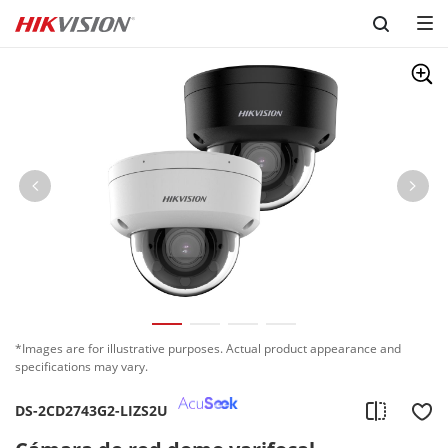
Skip to content
*Images are for illustrative purposes. Actual product appearance and
specifications may vary.
DS-2CD2743G2-LIZS2U