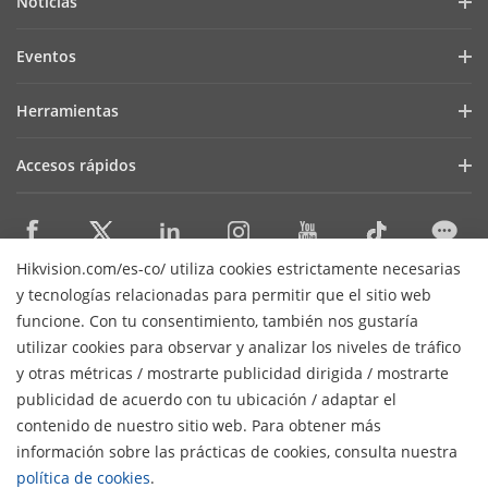
Noticias
Relaciones con Inversores
Blog
Eventos
Ciberseguridad
Últimas Noticias
Hik-Partner Pro
Cumplimiento Normativo
Herramientas
Casos de Éxito
Encuentra un Distribuidor
Sostenibilidad
Selectores de Productos y Diseñadores de Sistemas
HikSnap
Accesos rápidos
Encuentra un Partner Tecnológico
Enfoque en la Calidad
Herramientas de Instalación y Mantenimiento
Biblioteca de Videos
Valki Europe
Portal de Partners Tecnológicos
Contáctanos
Software de Gestión
Dónde Comprar
Plataforma Abierta Integrada de Hikvision (HEOP)
Preguntas Frecuentes
SDKs de Integración
Hikvision.com/es-co/ utiliza cookies estrictamente necesarias
Productos Descontinuados
Centro de Contenido
Contáctanos
y tecnologías relacionadas para permitir que el sitio web
SDK de integración
Hikvision eLearning
funcione. Con tu consentimiento, también nos gustaría
Mapa de recursos
utilizar cookies para observar y analizar los niveles de tráfico
Lista de Eventos
Suscripción al newsletter
y otras métricas / mostrarte publicidad dirigida / mostrarte
Mapa del Sitio
publicidad de acuerdo con tu ubicación / adaptar el
H
© 2026 Hangzhou Hikvision Digital Technology Co., Ltd. Todos
contenido de nuestro sitio web. Para obtener más
los derechos reservados.
Políticas de privacidad
información sobre las prácticas de cookies, consulta nuestra
Políticas de cookies
Preferencias de cookies
Términos
política de cookies
.
generales de uso