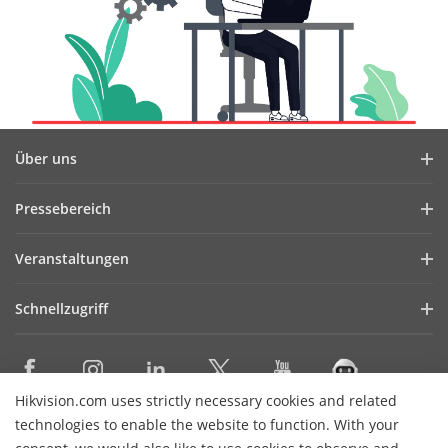
Über uns
Unternehmensprofil
Pressebereich
Finanzbericht
Blog
Veranstaltungen
Cybersecurity
Aktuelles
Webinare
Nachhaltigkeit
Schnellzugriff
Referenzen
Veranstaltungen
Qualität im Mittelpunkt
AIoT Technologies
HikSnap
Kontakt
Bezugsquellen
Karriere
Hikvision.com uses strictly necessary cookies and related
Erklärung zur Zugänglichkeit
technologies to enable the website to function. With your
KONTAKT
Newsletter abbestellen