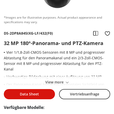
*Images are for illustrative purposes. Actual product appearance and
specifications may vary.
DS-2DP8A845IXG-LF/432(F0)
32 MP 180°-Panorama- und PTZ-Kamera
Vier 1/1,8-Zoll-CMOS-Sensoren mit 8 MP und progressiver
Abtastung für den Panoramakanal und ein 2/3-Zoll-CMOS-
Sensor mit 8 MP und progressiver Abtastung für den PTZ-
Kanal
Hochwertige Bildgebung mit einer Auflösung von 32 MP
View more
Der Panorama-Kanal bietet ein horizontales Sichtfeld von
180° und ein vertikales Sichtfeld von 85°.
Data Sheet
Vertriebsanfrage
Hervorragende Leistung bei schlechten Lichtverhältnissen
Der 45-fache optische Zoom und der 16-fache digitale Zoom
Verfügbare Modelle:
des PTZ-Kanals ermöglichen Nahaufnahmen über weitläufige