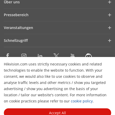
Über uns
Unternehmensprofil
Pressebereich
Finanzbericht
Blog
Veranstaltungen
Cybersecurity
Aktuelles
Webinare
Nachhaltigkeit
Schnellzugriff
Referenzen
Veranstaltungen
Qualität im Mittelpunkt
AIoT Technologies
HikSnap
Kontakt
Bezugsquellen
Karriere
Hikvision.com uses strictly necessary cookies and related
Erklärung zur Zugänglichkeit
technologies to enable the website to function. With your
KONTAKT
Newsletter abbestellen
consent, we would also like to use cookies to observe and
analyse traffic levels and other metrics / show you targeted
Newsletter abonnieren
advertising / show you advertising on the basis of your
location / tailor our website's content. For more information
H
© 2026 Hangzhou Hikvision Digital Technology Co., Ltd. All
on cookie practices please refer to our
cookie policy
.
Rights Reserved.
Impressum
Datenschutz
Cookie-
Richtlinie
Cookie Verwaltung
Allgemeine
Accept All