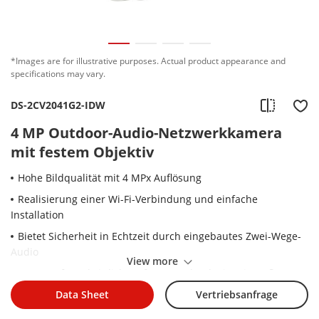
*Images are for illustrative purposes. Actual product appearance and
specifications may vary.
DS-2CV2041G2-IDW
4 MP Outdoor-Audio-Netzwerkkamera
mit festem Objektiv
Hohe Bildqualität mit 4 MPx Auflösung
Realisierung einer Wi-Fi-Verbindung und einfache
Installation
Bietet Sicherheit in Echtzeit durch eingebautes Zwei-Wege-
Audio
View more
EXIR 2.0, fortschrittliche Infrarot-Technologie mit großer IR-
Distanz
Data Sheet
Vertriebsanfrage
Unterstützung für Speicher an Bord bis zu 512 GB (SD-