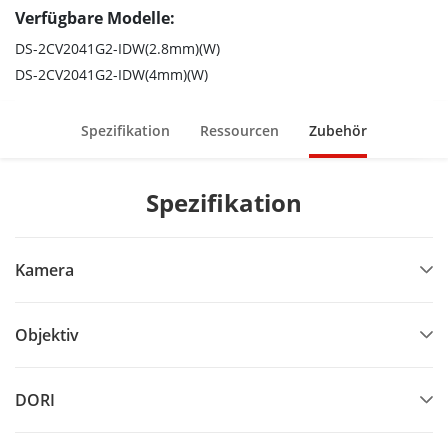
Kartensteckplatz)
Verfügbare Modelle:
Wasser- und staubdicht (IP66)
DS-2CV2041G2-IDW(2.8mm)(W)
DS-2CV2041G2-IDW(4mm)(W)
Spezifikation
Ressourcen
Zubehör
Spezifikation
Kamera
Objektiv
DORI