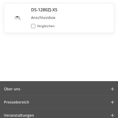
DS-1280ZJ-XS
Anschlussbox
Vergleichen
Über uns
Unternehmensprofil
Pressebereich
Finanzbericht
Blog
Veranstaltungen
Cybersecurity