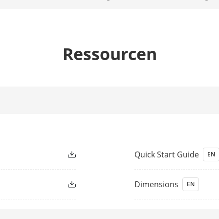
4 mm, D: 77 m, O: 30 m, R: 15 m, I: 7 m
Ressourcen
htung
Weißlicht
Up to 40 m
Ja
Quick Start Guide
EN
Dimensions
EN
Wenn WDR eingeschaltet ist:
50 Hz: 12,5 fps (5120 × 1440)
60 Hz: 15 fps (5120 × 1440)