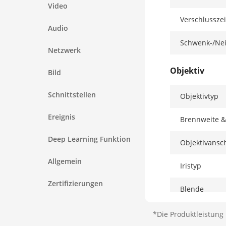
Video
Verschlusszei
Audio
Schwenk-/Nei
Netzwerk
Objektiv
Bild
Schnittstellen
Objektivtyp
Ereignis
Brennweite &
Deep Learning Funktion
Objektivansc
Allgemein
Iristyp
Zertifizierungen
Blende
NullTiefe Des
*Die Produktleistung 