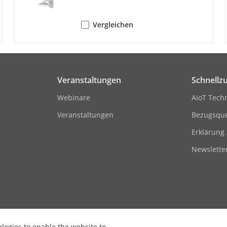
ol
CBR / VBR
Vergleichen
Videocodierung
H.264- und H.265-Kodierung
erest (ROI)
1 fester Bereich für den Hauptstrom
Veranstaltungen
Schnellzu
Webinare
AIoT Tech
Veranstaltungen
Bezugsque
e
Mono-Sound
Erklärung 
mierung
G.711/G.722.1/G.726/MP2L2/PCM/MP3/AAC-
Newslette
64 Kbps (G.711ulaw/G.711alaw)/16 Kbps (G.7
(MP2L2)/8 bis 320 Kbps (MP3)/16 bis 64 Kbps
rate
8 kHz/16 kHz/32 kHz/44,1 kHz/48 kHz
ologies to enable the website to