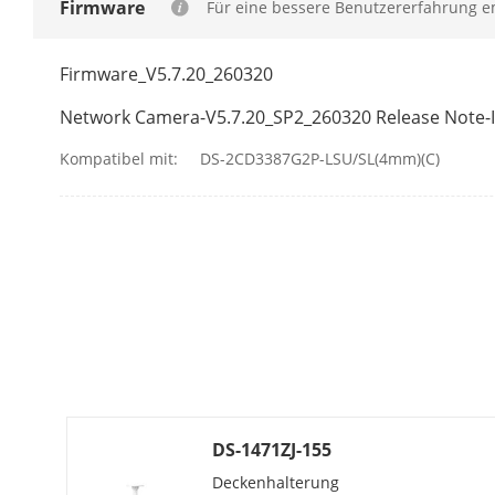
Firmware
Für eine bessere Benutzererfahrung em
Firmware_V5.7.20_260320
Stream 2
Network Camera-V5.7.20_SP2_260320 Release Note-
Kompatibel mit:
DS-2CD3387G2P-LSU/SL(4mm)(C)
Videokompri
Audiokompri
H.264 Typ
DS-1471ZJ-155
H.265 Typ
Deckenhalterung