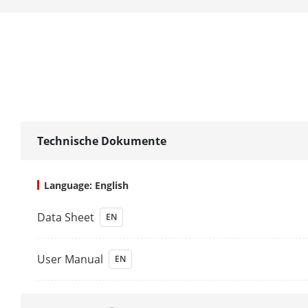
DORI
DORI
Beleuchtung
Zusatzbeleuc
Technische Dokumente
Zusatzlicht
Language: English
Smart IR
Data Sheet
EN
Video
User Manual
EN
Stream 1