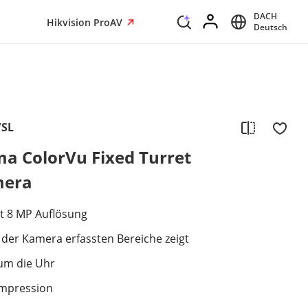
DACH
Hikvision ProAV
Deutsch
/SL
a ColorVu Fixed Turret
mera
it 8 MP Auflösung
on der Kamera erfassten Bereiche zeigt
 um die Uhr
ompression