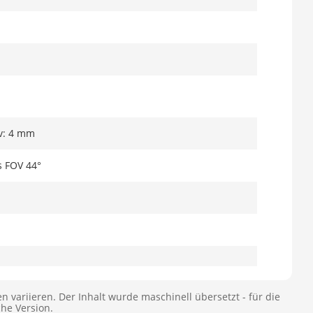
iv: 4 mm
s FOV 44°
n variieren. Der Inhalt wurde maschinell übersetzt - für die
che Version.