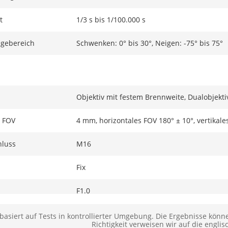
t
1/3 s bis 1/100.000 s
gebereich
Schwenken: 0° bis 30°, Neigen: -75° bis 75°
Objektiv mit festem Brennweite, Dualobjekt
 FOV
4 mm, horizontales FOV 180° ± 10°, vertikale
hluss
M16
Fix
F1.0
 Sichtfeldsnull
3,6 m bis ∞
basiert auf Tests in kontrollierter Umgebung. Die Ergebnisse könne
Richtigkeit verweisen wir auf die englis