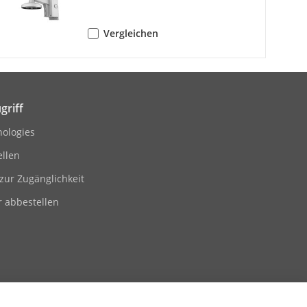
Vergleichen
griff
nologies
llen
zur Zugänglichkeit
LC
r abbestellen
22.1)/16 Kbps (G.726)/32 bis 192 Kbps
 (AAC-LC)