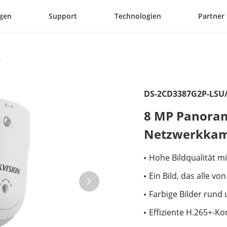
gen
Support
Technologien
Partner
DS-2CD3387G2P-LSU
8 MP Panoram
Netzwerkka
Hohe Bildqualität m
Ein Bild, das alle v
Farbige Bilder rund
Effiziente H.265+-K