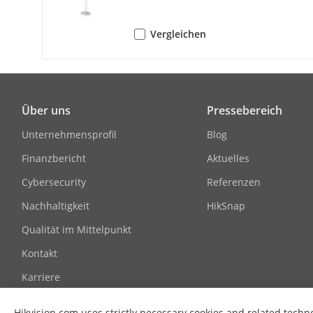
Bitrate Contr
Vergleichen
Skalierbare 
(SVC)
Region Of Int
Über uns
Pressebereich
Unternehmensprofil
Blog
Audio
Finanzbericht
Aktuelles
Audioausgab
Cybersecurity
Referenzen
Audiokompri
Nachhaltigkeit
HikSnap
Qualität im Mittelpunkt
Audio-Bitrate
Kontakt
Karriere
Audio-Abtast
Hikvision.com uses strictly necessary cookies and related techn