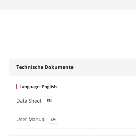
Objektivansc
DORI
DORI
Beleuchtung
Technische Dokumente
Zusatzbeleuc
Zusatzlicht
Language: English
Smart IR
Data Sheet
EN
IR Wellenlän
User Manual
EN
HEOP