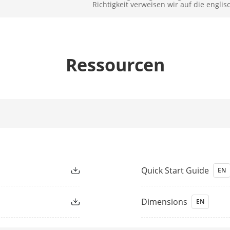
Richtigkeit verweisen wir auf die englis
hluss
M12
Ressourcen
2.8 mm, D: 44 m, O: 17 m, R: 4 m, I: 4 m
htung
IR
Bis zu 30 m
Ja
Quick Start Guide
EN
ge
850 nm
Dimensions
EN