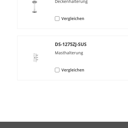
Deckenhalterung
Cropping)
Stream 2
Vergleichen
Stream 3
DS-1275ZJ-SUS
Masthalterung
Stream 4
Vergleichen
Videokompri
Bitrate Contr
Audiokompri