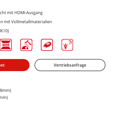
icht mit HDMI-Ausgang
n mit Vollmetallmaterialien
IK10)
eet
Vertriebsanfrage
.8mm)
4mm)