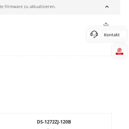
te Firmware zu aktualisieren.
Kontakt
Hi
NX
920 × 1080, 1280 × 720)
 × 720)
DS-1272ZJ-120B