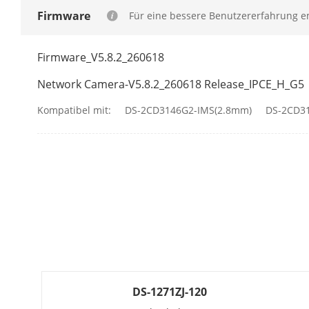
Offene Resso
Firmware
Für eine bessere Benutzererfahrung em
Firmware_V5.8.2_260618
Rechenleistu
Network Camera-V5.8.2_260618 Release_IPCE_H_G5
Kompatibel mit:
DS-2CD3146G2-IMS(2.8mm)
DS-2CD3
Offene Fähigk
Deep-Learnin
Programmier
Video
Stream 1
DS-1271ZJ-120
Zielausschnit