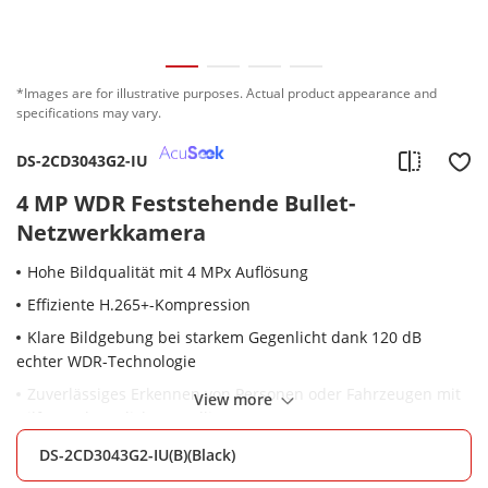
*Images are for illustrative purposes. Actual product appearance and
specifications may vary.
DS-2CD3043G2-IU
4 MP WDR Feststehende Bullet-
Netzwerkkamera
Hohe Bildqualität mit 4 MPx Auflösung
Effiziente H.265+-Kompression
Klare Bildgebung bei starkem Gegenlicht dank 120 dB
echter WDR-Technologie
Zuverlässiges Erkennen von Personen oder Fahrzeugen mit
View more
Hilfe von künstlicher Intelligenz
Eingebautes Mikrofon für Echtzeit-Audioübertragung
DS-2CD3043G2-IU(B)(Black)
Wettergeschützt (IP67) und vandalismusgeschützt (IK10)