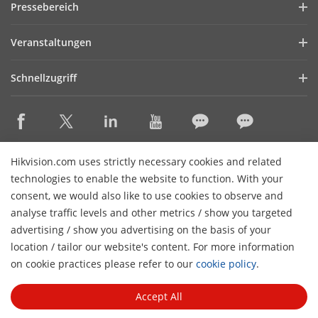
Pressebereich
Finanzbericht
Blog
Veranstaltungen
Cybersecurity
Aktuelles
Webinare
Nachhaltigkeit
Schnellzugriff
Referenzen
Veranstaltungen
Qualität im Mittelpunkt
AIoT Technologies
HikSnap
Kontakt
Bezugsquellen
Karriere
Erklärung zur Zugänglichkeit
KONTAKT
Hikvision.com uses strictly necessary cookies and related
Newsletter abbestellen
technologies to enable the website to function. With your
consent, we would also like to use cookies to observe and
Newsletter abonnieren
analyse traffic levels and other metrics / show you targeted
advertising / show you advertising on the basis of your
© 2026 Hangzhou Hikvision Digital Technology Co., Ltd. All
location / tailor our website's content. For more information
Rights Reserved.
Impressum
Datenschutz
Cookie-
H
on cookie practices please refer to our
cookie policy
.
Richtlinie
Cookie Verwaltung
Allgemeine
Nutzungsbedingungen
Accept All