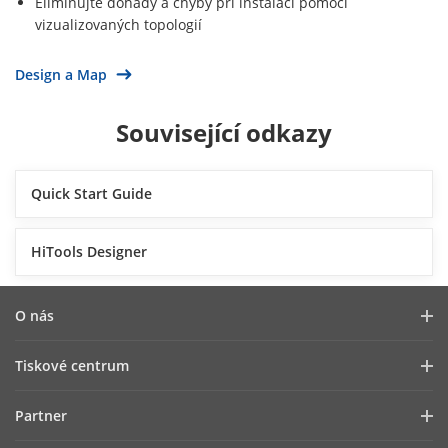
Eliminujte dohady a chyby při instalaci pomocí
vizualizovaných topologií
Design a Map
Související odkazy
Quick Start Guide
HiTools Designer
O nás
Profil společnosti
Tiskové centrum
Vztahy s investory
Blog
Partner
Kybernetická bezpečnost
Novinky