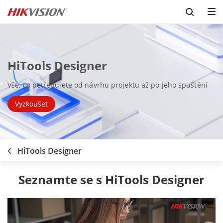
Skip to content
HiTools Designer
Vše, co potřebujete od návrhu projektu až po jeho spuštění
Vyzkoušet
HiTools Designer
Seznamte se s HiTools Designer