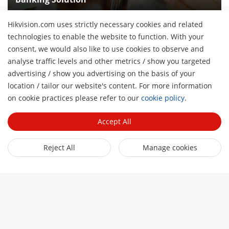
Hikvision.com uses strictly necessary cookies and related
technologies to enable the website to function. With your
consent, we would also like to use cookies to observe and
analyse traffic levels and other metrics / show you targeted
O nás
advertising / show you advertising on the basis of your
Profil společnosti
location / tailor our website's content. For more information
Tiskové centrum
H
Vztahy s investory
on cookie practices please refer to our
cookie policy
.
Blog
Partner
Kybernetická bezpečnost
Accept All
Novinky
Hik-Partner Pro
Dodržování předpisů
Rychlé odkazy
Úspěšné příběhy
Reject All
Manage cookies
Najít distributora
Udržitelnost
HikTech Star
HikSnap
DPP Platinum
Zaměřeno na kvalitu
Kde nakupovat
Najít technologického partnera
Kontakt
Produkty, jejichž výroba byla ukončena
Kontakt
Technology Partner Portal
Kariéra
Mapa webu
Hikvision Embedded Open Platform
Odebírat newsletter