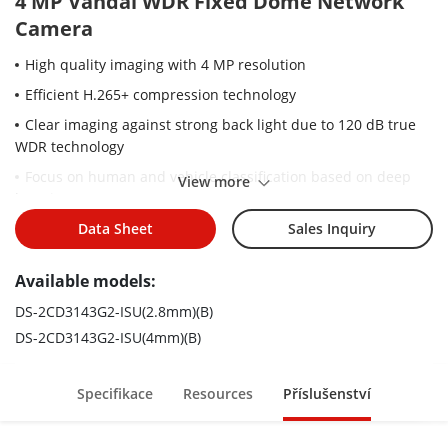
4 MP Vandal WDR Fixed Dome Network
Camera
High quality imaging with 4 MP resolution
Efficient H.265+ compression technology
Clear imaging against strong back light due to 120 dB true
WDR technology
Focus on human and vehicle classification based on deep
View more
learning
Built-in arrayed dual-microphone for real-time high quality
Data Sheet
Sales Inquiry
audio security
Available models:
Water and dust resistant (IP67) and vandal-resistant (IK10)
DS-2CD3143G2-ISU(2.8mm)(B)
DS-2CD3143G2-ISU(4mm)(B)
Specifikace
Resources
Příslušenství