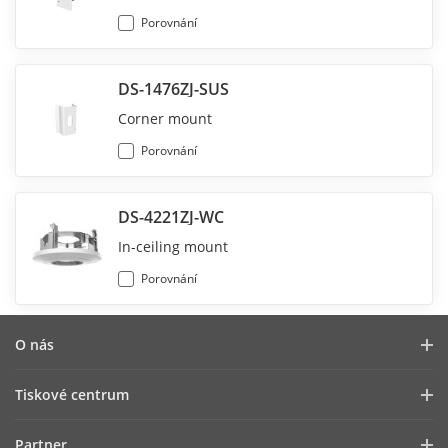
Porovnání
DS-1476ZJ-SUS
Corner mount
Porovnání
DS-4221ZJ-WC
In-ceiling mount
Porovnání
O nás
Profil společnosti
Tiskové centrum
Vztahy s investory
Blog
Partner