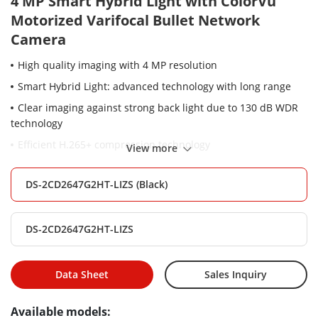
4 MP Smart Hybrid Light with ColorVu
Motorized Varifocal Bullet Network
Camera
High quality imaging with 4 MP resolution
Smart Hybrid Light: advanced technology with long range
Clear imaging against strong back light due to 130 dB WDR
technology
Efficient H.265+ compression technology
View more
Motorized varifocal lens for easy installation and monitoring
DS-2CD2647G2HT-LIZS (Black)
Focus on human and vehicle classification based on deep
learning
Water and dust resistant (IP67) and vandal resistant (IK10)
DS-2CD2647G2HT-LIZS
Data Sheet
Sales Inquiry
Available models: