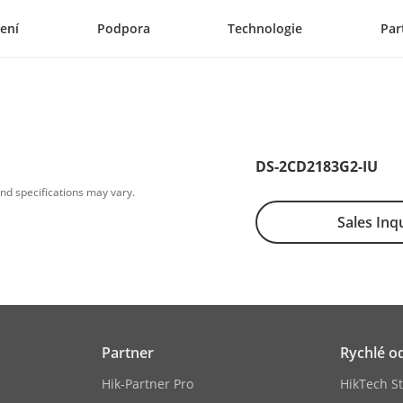
ení
Podpora
Technologie
Par
DS-2CD2183G2-IU
nd specifications may vary.
Sales Inq
Partner
Rychlé o
Hik-Partner Pro
HikTech St