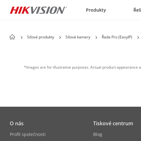
Skip to content
Produkty
Řeš
Síťové produkty
Síťové kamery
Řada Pro (EasyIP)
*Images are for illustrative purposes. Actual product appearance a
O nás
Tiskové centrum
Profil společnosti
Blog