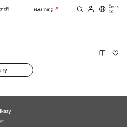
Česko
tneři
eLearning
CZ
uiry
dkazy
ar