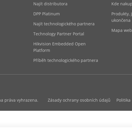
Najít distributora
Kde nakup
DPP Platinum
Produkty, 
ukončena
Najít technologického partnera
Mapa we
Technology Partner Portal
Hikvision Embedded Open
Platform
Příběh technologického partnera
na práva vyhrazena.
Zásady ochrany osobních údajů
Politika