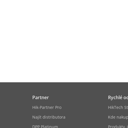
Partner
Rychlé o
Hik-Partner Pro
HikTech St
Najít distributora
Kde nakup
DPP Platinum
Produkty, 