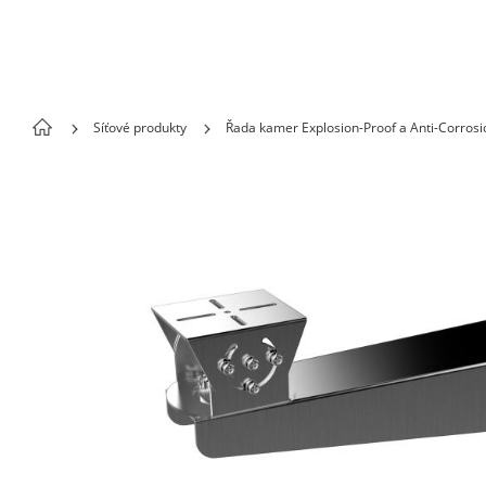
Skip to content
Síťové produkty
Řada kamer Explosion-Proof a Anti-Corrosi