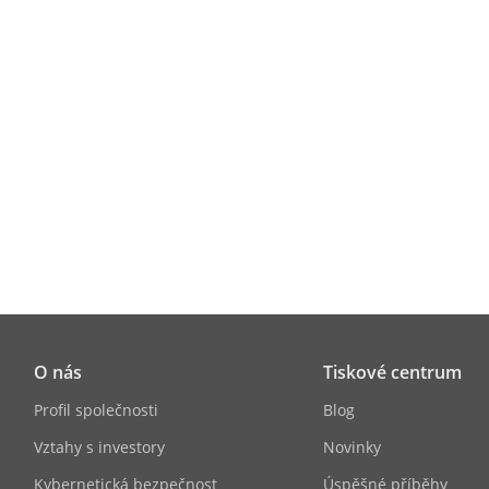
O nás
Tiskové centrum
Profil společnosti
Blog
Vztahy s investory
Novinky
Kybernetická bezpečnost
Úspěšné příběhy