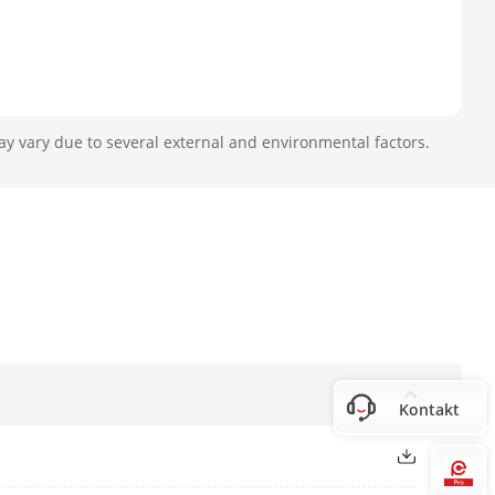
ay vary due to several external and environmental factors.
Kontakt
Hi