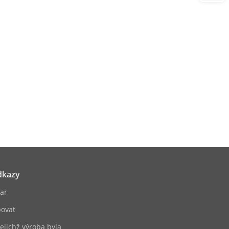
dkazy
ar
ovat
jejichž výroba byla