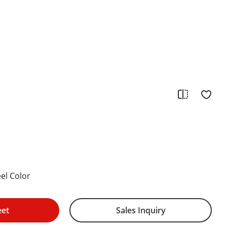
eel Color
eet
Sales Inquiry