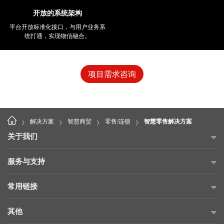
开放的系统架构
平台开放标准化接口，与用户业务系
统打通，实现物信融合。
项目需求咨询
>
>
>
>
解决方案
智慧商贸
零售/连锁
智慧零售解决方案
关于我们
公司简介
服务与支持
海康威视公益
故障自查
常用链接
投资者关系
售后服务网点
海康云商
其他
可持续发展
产品保修承诺