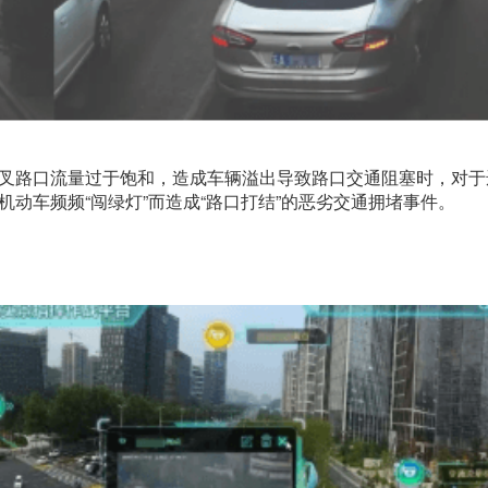
叉路口流量过于饱和，造成车辆溢出导致路口交通阻塞时，对于违
动车频频“闯绿灯”而造成“路口打结”的恶劣交通拥堵事件。