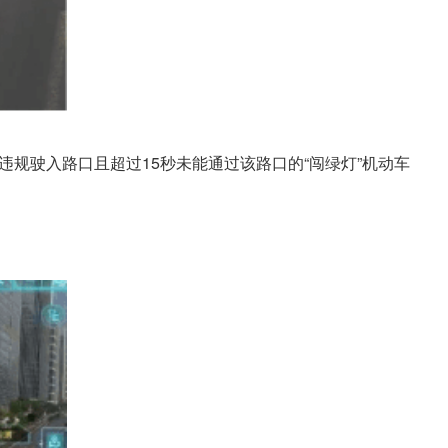
规驶入路口且超过15秒未能通过该路口的“闯绿灯”机动车