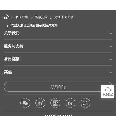
>
>
>
解决方案
智慧交管
交通违法管理
>
驾驶人涉证违法管控系统解决方案
关于我们
公司简介
服务与支持
海康威视公益
故障自查
常用链接
投资者关系
售后服务网点
海康云商
其他
可持续发展
产品保修承诺
海康云眸
招贤纳士
供应商平台
维修在线申请
联系我们
海康互联
联系我们
产品使用倡议
维修状态查询
联系我们
海康云觅
隐私条款
产品延保购买
海康合作伙伴
法律声明
产品公告