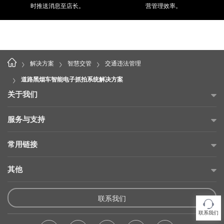
时推送消息至店长。
营管理效率。
>
>
>
解决方案
智慧交管
交通违法管理
>
道路黑烟车智能电子抓拍系统解决方案
关于我们
公司简介
服务与支持
海康威视公益
故障自查
常用链接
投资者关系
售后服务网点
海康云商
其他
可持续发展
产品保修承诺
海康云眸
招贤纳士
供应商平台
维修在线申请
联系我们
海康互联
联系我们
产品使用倡议
维修状态查询
联系我们
海康云觅