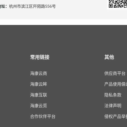
地址：
杭州市滨江区阡陌路556号
常用链接
其他
海康云商
供应商平台
海康云眸
产品使用倡
海康互联
隐私条款
海康云觅
法律声明
合作伙伴平台
侵权产品举