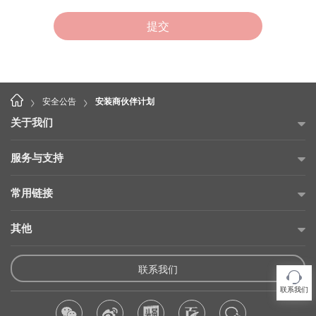
>
>
安全公告
安装商伙伴计划
关于我们
公司简介
服务与支持
海康威视公益
故障自查
常用链接
投资者关系
售后服务网点
海康云商
其他
可持续发展
产品保修承诺
海康云眸
招贤纳士
供应商平台
维修在线申请
联系我们
海康互联
联系我们
产品使用倡议
维修状态查询
联系我们
海康云觅
隐私条款
产品延保购买