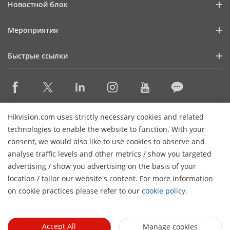
Новостной блок
Информация для инвесторов
Блог
Мероприятия
Информационная безопасность
Последние новости
Календарь мероприятий
Устойчивое развитие
Быстрые ссылки
Истории успеха
Ориентация на качество
Hikvision eLearning
Видеотека
Контактная информация
Где купить
HikSnap
Снято с производства
Контактная информация
Hikvision.com uses strictly necessary cookies and related
Основные технологии
technologies to enable the website to function. With your
consent, we would also like to use cookies to observe and
Карта сайта
Подписаться на рассылку
analyse traffic levels and other metrics / show you targeted
advertising / show you advertising on the basis of your
H
© 2026 Ханчжоу Hikvision Digital Technology Co., Ltd. Все
location / tailor our website's content. For more information
права защищены.
Политика конфиденциальности
on cookie practices please refer to our
cookie policy
.
Политика использования файлов cookie
Настройки
cookie
Общие условия использования
Accept All
Manage cookies