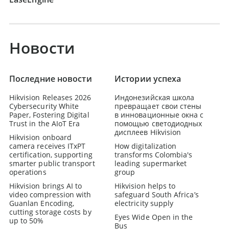
Новости
Последние новости
Истории успеха
Hikvision Releases 2026
Индонезийская школа
Cybersecurity White
превращает свои стены
Paper, Fostering Digital
в инновационные окна с
Trust in the AIoT Era
помощью светодиодных
дисплеев Hikvision
Hikvision onboard
camera receives ITxPT
How digitalization
certification, supporting
transforms Colombia's
smarter public transport
leading supermarket
operations
group
Hikvision brings AI to
Hikvision helps to
video compression with
safeguard South Africa’s
Guanlan Encoding,
electricity supply
cutting storage costs by
Eyes Wide Open in the
up to 50%
Bus