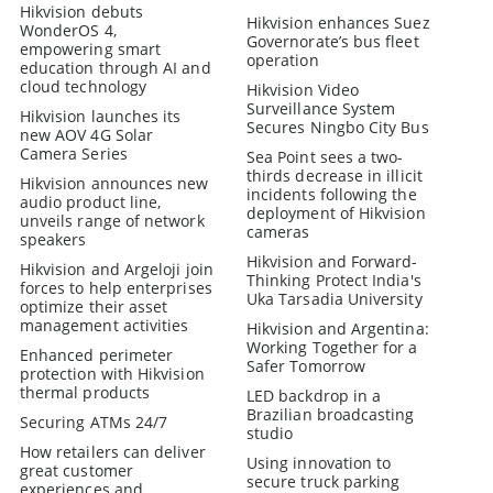
Hikvision debuts
Hikvision enhances Suez
WonderOS 4,
Governorate’s bus fleet
empowering smart
operation
education through AI and
cloud technology
Hikvision Video
Surveillance System
Hikvision launches its
Secures Ningbo City Bus
new AOV 4G Solar
Camera Series
Sea Point sees a two-
thirds decrease in illicit
Hikvision announces new
incidents following the
audio product line,
deployment of Hikvision
unveils range of network
cameras
speakers
Hikvision and Forward-
Hikvision and Argeloji join
Thinking Protect India's
forces to help enterprises
Uka Tarsadia University
optimize their asset
management activities
Hikvision and Argentina:
Working Together for a
Enhanced perimeter
Safer Tomorrow
protection with Hikvision
thermal products
LED backdrop in a
Brazilian broadcasting
Securing ATMs 24/7
studio
How retailers can deliver
Using innovation to
great customer
secure truck parking
experiences and