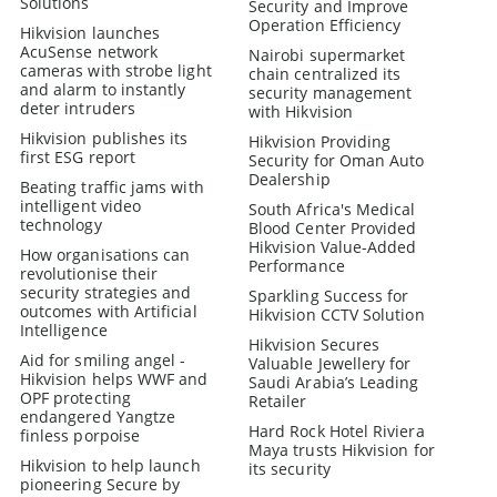
Solutions
Security and Improve
Operation Efficiency
Hikvision launches
AcuSense network
Nairobi supermarket
cameras with strobe light
chain centralized its
and alarm to instantly
security management
deter intruders
with Hikvision
Hikvision publishes its
Hikvision Providing
first ESG report
Security for Oman Auto
Dealership
Beating traffic jams with
intelligent video
South Africa's Medical
technology
Blood Center Provided
Hikvision Value-Added
How organisations can
Performance
revolutionise their
security strategies and
Sparkling Success for
outcomes with Artificial
Hikvision CCTV Solution
Intelligence
Hikvision Secures
Aid for smiling angel -
Valuable Jewellery for
Hikvision helps WWF and
Saudi Arabia’s Leading
OPF protecting
Retailer
endangered Yangtze
Hard Rock Hotel Riviera
finless porpoise
Maya trusts Hikvision for
Hikvision to help launch
its security
pioneering Secure by