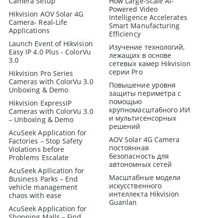
Camera Setup
How Large-Scale AI-
Powered Video
Hikvision AOV Solar 4G
Intelligence Accelerates
Camera- Real-Life
Smart Manufacturing
Applications
Efficiency
Launch Event of Hikvision
Изучение технологий,
Easy IP 4.0 Plus - ColorVu
лежащих в основе
3.0
сетевых камер Hikvision
серии Pro
Hikvision Pro Series
Cameras with ColorVu 3.0
Повышение уровня
Unboxing & Demo
защиты периметра с
помощью
Hikvision ExpressIP
крупномасштабного ИИ
Cameras with ColorVu 3.0
и мультисенсорных
– Unboxing & Demo
решений
AcuSeek Application for
AOV Solar 4G Camera
Factories – Stop Safety
постоянная
Violations before
безопасность для
Problems Escalate
автономных сетей
AcuSeek Apllication for
Масштабные модели
Business Parks – End
искусственного
vehicle management
интеллекта Hikvision
chaos with ease
Guanlan
AcuSeek Application for
Shopping Malls – Find