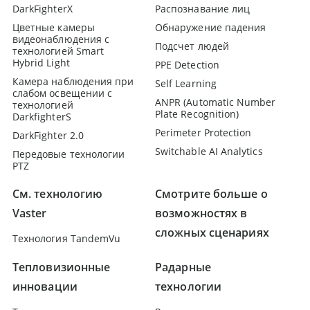
DarkFighterX
Распознавание лиц
Цветные камеры
Обнаружение падения
видеонаблюдения с
Подсчет людей
технологией Smart
Hybrid Light
PPE Detection
Камера наблюдения при
Self Learning
слабом освещении с
ANPR (Automatic Number
технологией
Plate Recognition)
DarkfighterS
Perimeter Protection
DarkFighter 2.0
Switchable AI Analytics
Передовые технологии
PTZ
См. технологию
Смотрите больше о
Vaster
возможностях в
сложных сценариях
Технология TandemVu
Тепловизионные
Радарные
инновации
технологии