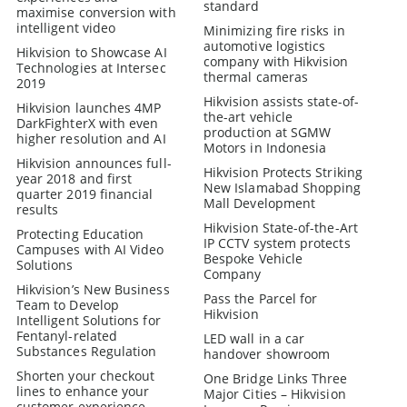
standard
maximise conversion with
intelligent video
Minimizing fire risks in
automotive logistics
Hikvision to Showcase AI
company with Hikvision
Technologies at Intersec
thermal cameras
2019
Hikvision assists state-of-
Hikvision launches 4MP
the-art vehicle
DarkFighterX with even
production at SGMW
higher resolution and AI
Motors in Indonesia
Hikvision announces full-
Hikvision Protects Striking
year 2018 and first
New Islamabad Shopping
quarter 2019 financial
Mall Development
results
Hikvision State-of-the-Art
Protecting Education
IP CCTV system protects
Campuses with AI Video
Bespoke Vehicle
Solutions
Company
Hikvision’s New Business
Pass the Parcel for
Team to Develop
Hikvision
Intelligent Solutions for
Fentanyl-related
LED wall in a car
Substances Regulation
handover showroom
Shorten your checkout
One Bridge Links Three
lines to enhance your
Major Cities – Hikvision
customer experience