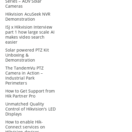
Series – AOV Solar
Cameras
Hikvision AcuSeek NVR
Demonstration
ISJ x Hikvision Interview
part 1 how large scale AI
makes video search
easier
Solar powered PTZ Kit
Unboxing &
Demonstration
The TandemVu PTZ
Camera in Action –
Industrial Park
Perimeters
How to Get Support from
Hik Partner Pro
Unmatched Quality
Control of Hikvision's LED
Displays
How to enable Hik-
Connect services on
Hikvision devices