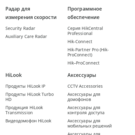
Радар для
Программное
измерения скорости
обеспечение
Security Radar
Серия HikCentral
Professional
Auxiliary Care Radar
Hik-Connect
Hik-Partner Pro (Hik-
ProConnect)
Hik–ProConnect
HiLook
Аксессуары
Продукты HiLook IP
CCTV Accessories
Продукты HiLook Turbo
Аксессуары для
HD
домофонов
Продукция HiLook
Аксессуары для
Transmission
контроля доступа
Видеодомофон HiLook
Аксессуары для
мобильных решений
Аксессуары для