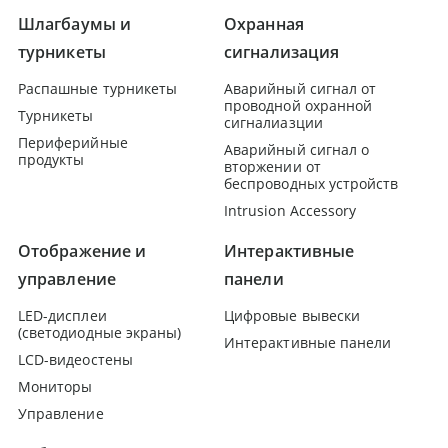
Шлагбаумы и
Охранная
турникеты
сигнализация
Распашные турникеты
Аварийный сигнал от
проводной охранной
Турникеты
сигналиазции
Периферийные
Аварийный сигнал о
продукты
вторжении от
беспроводных устройств
Intrusion Accessory
Отображение и
Интерактивные
управление
панели
LED-дисплеи
Цифровые вывески
(светодиодные экраны)
Интерактивные панели
LCD-видеостены
Мониторы
Управление