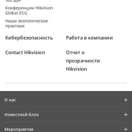
Конференции Hikvision
Global ESG
Наши экологические
практики
Кибербезопасность
Работа в компании
Contact Hikvision
Отчет о
прозрачности
Hikvision
О нас
Профиль компании
Новостной блок
Информация для инвесторов
Блог
Мероприятия
Информационная безопасность