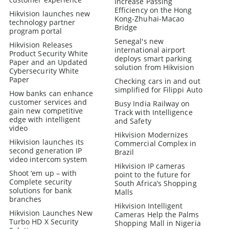
Increase Passing
Efficiency on the Hong
Hikvision launches new
Kong-Zhuhai-Macao
technology partner
Bridge
program portal
Senegal's new
Hikvision Releases
international airport
Product Security White
deploys smart parking
Paper and an Updated
solution from Hikvision
Cybersecurity White
Paper
Checking cars in and out
simplified for Filippi Auto
How banks can enhance
customer services and
Busy India Railway on
gain new competitive
Track with Intelligence
edge with intelligent
and Safety
video
Hikvision Modernizes
Hikvision launches its
Commercial Complex in
second generation IP
Brazil
video intercom system
Hikvision IP cameras
Shoot ‘em up – with
point to the future for
Complete security
South Africa’s Shopping
solutions for bank
Malls
branches
Hikvision Intelligent
Hikvision Launches New
Cameras Help the Palms
Turbo HD X Security
Shopping Mall in Nigeria