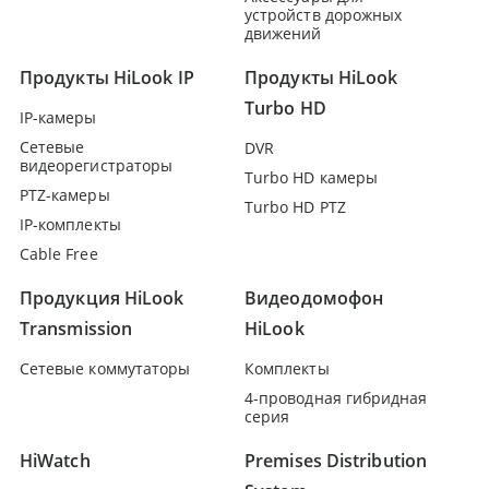
устройств дорожных
движений
Продукты HiLook IP
Продукты HiLook
Turbo HD
IP-камеры
Сетевые
DVR
видеорегистраторы
Turbo HD камеры
PTZ-камеры
Turbo HD PTZ
IP-комплекты
Cable Free
Продукция HiLook
Видеодомофон
Transmission
HiLook
Сетевые коммутаторы
Комплекты
4-проводная гибридная
серия
HiWatch
Premises Distribution