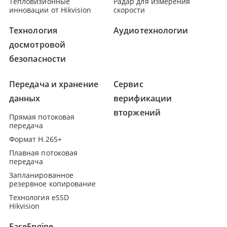
Тепловизионные
Радар для измерения
инновации от Hikvision
скорости
Технология
Аудиотехнологии
досмотровой
безопасности
Передача и хранение
Сервис
данных
верификации
вторжений
Прямая потоковая
передача
Формат H.265+
Плавная потоковая
передача
Запланированное
резервное копирование
Технология eSSD
Hikvision
EaseEngine