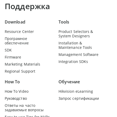
Поддержка
Download
Tools
Resource Center
Product Selectors &
System Designers
Програмное
обеспечение
Installation &
Maintenance Tools
SDK
Management Software
Firmware
Integration SDKs
Marketing Materials
Regional Support
How To
Обучение
How To Video
Hikvision eLearning
Руководство
Запрос сертификации
Ответы на часто
задаваемые вопросы
Easy-to-use Tips for NVRs