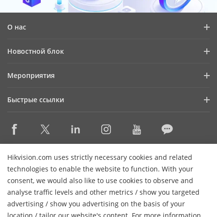
О нас
Профиль компании
Новостной блок
Информация для инвесторов
Блог
Мероприятия
Информационная безопасность
Последние новости
Календарь мероприятий
Устойчивое развитие
Быстрые ссылки
Истории успеха
Ориентация на качество
Hikvision eLearning
Видеотека
Контактная информация
Где купить
HikSnap
Снято с производства
Контактная информация
Hikvision.com uses strictly necessary cookies and related
Основные технологии
technologies to enable the website to function. With your
consent, we would also like to use cookies to observe and
Карта сайта
Подписаться на рассылку
analyse traffic levels and other metrics / show you targeted
advertising / show you advertising on the basis of your
H
© 2026 Ханчжоу Hikvision Digital Technology Co., Ltd. Все
location / tailor our website's content. For more information