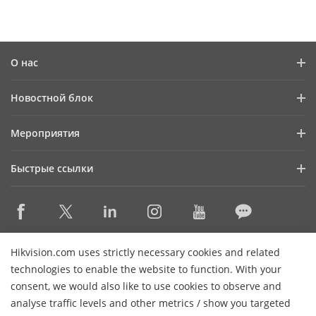
О нас
Профиль компании
Новостной блок
Информация для инвесторов
Блог
Мероприятия
Информационная безопасность
Последние новости
Календарь мероприятий
Устойчивое развитие
Быстрые ссылки
Истории успеха
Ориентация на качество
Hikvision eLearning
Видеотека
Контактная информация
Где купить
HikSnap
Снято с производства
Контактная информация
Hikvision.com uses strictly necessary cookies and related
Основные технологии
technologies to enable the website to function. With your
consent, we would also like to use cookies to observe and
Карта сайта
Подписаться на рассылку
analyse traffic levels and other metrics / show you targeted