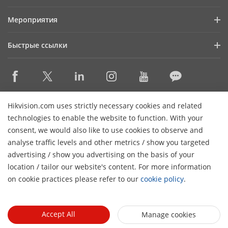
Информация для инвесторов
Блог
Мероприятия
Информационная безопасность
Последние новости
Календарь мероприятий
Устойчивое развитие
Быстрые ссылки
Истории успеха
Ориентация на качество
Hikvision eLearning
Видеотека
Контактная информация
Где купить
HikSnap
Снято с производства
Контактная информация
Hikvision.com uses strictly necessary cookies and related
Основные технологии
technologies to enable the website to function. With your
consent, we would also like to use cookies to observe and
Карта сайта
Подписаться на рассылку
analyse traffic levels and other metrics / show you targeted
advertising / show you advertising on the basis of your
H
© 2026 Ханчжоу Hikvision Digital Technology Co., Ltd. Все
location / tailor our website's content. For more information
права защищены.
Политика конфиденциальности
on cookie practices please refer to our
cookie policy
.
Политика использования файлов cookie
Настройки
cookie
Общие условия использования
Accept All
Manage cookies