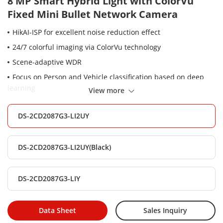
8 MP Smart Hybrid Light with ColorVu
Fixed Mini Bullet Network Camera
HikAI-ISP for excellent noise reduction effect
24/7 colorful imaging via ColorVu technology
Scene-adaptive WDR
Focus on Person and Vehicle classification based on deep
learning
View more
Built-in arrayed dual-microphone for real-time high quality
audio security
DS-2CD2087G3-LI2UY
Anti-corrosion design, providing reliability and longevity
compared to standard (NEMA4X)
DS-2CD2087G3-LI2UY(Black)
Smart Hybrid Light: Integrates IR and White lights, 3
supplemental lighting modes
DS-2CD2087G3-LIY
Water and dust resistant (IP67)
Data Sheet
Sales Inquiry