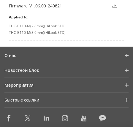
Firmware_V1.06.00_240821
Applied to:
THC-B110-M(2.8mm)(HiLook STD)
THC-B110-M(3.6mm)(HiLook STD)
О нас
Профиль компании
Новостной блок
Информация для инвесторов
Блог
Мероприятия
Информационная безопасность
Последние новости
Календарь мероприятий
Устойчивое развитие
Быстрые ссылки
Истории успеха
Ориентация на качество
Hikvision eLearning
Видеотека
Контактная информация
Где купить
HikSnap
Снято с производства