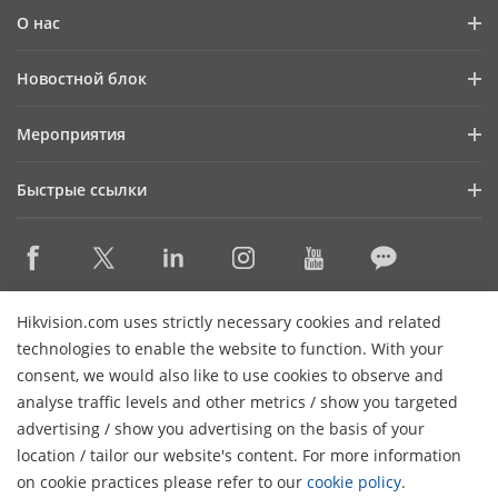
О нас
Профиль компании
Новостной блок
Информация для инвесторов
Блог
Мероприятия
Информационная безопасность
Последние новости
Календарь мероприятий
Устойчивое развитие
Быстрые ссылки
Истории успеха
Ориентация на качество
Hikvision eLearning
Видеотека
Контактная информация
Где купить
HikSnap
Снято с производства
Контактная информация
Hikvision.com uses strictly necessary cookies and related
Основные технологии
technologies to enable the website to function. With your
consent, we would also like to use cookies to observe and
Карта сайта
Подписаться на рассылку
analyse traffic levels and other metrics / show you targeted
advertising / show you advertising on the basis of your
H
© 2026 Ханчжоу Hikvision Digital Technology Co., Ltd. Все
location / tailor our website's content. For more information
права защищены.
Политика конфиденциальности
on cookie practices please refer to our
cookie policy
.
Политика использования файлов cookie
Настройки