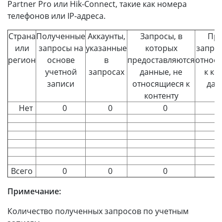
Partner Pro или Hik-Connect, такие как номера
телефонов или IP-адреса.
Страна
Полученные
Аккаунты,
Запросы, в
Про
или
запросы на
указанные
которых
запрос
регион
основе
в
предоставляются
относ
учетной
запросах
данные, не
к ко
записи
относящиеся к
дан
контенту
Нет
0
0
0
Всего
0
0
0
Примечание:
Количество полученных запросов по учетным