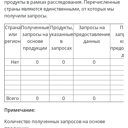
продукты в рамках расследования. Перечисленные
страны являются единственными, от которых мы
получили запросы.
Страна
Полученные
Продукты,
Запросы на
Пр
или
запросы на
указанные
предоставление
запро
регион
основе
в
данных
ко
продукции
запросах
предос
да
Нет
0
0
0
Всего
0
0
0
Примечание:
Количество полученных запросов на основе