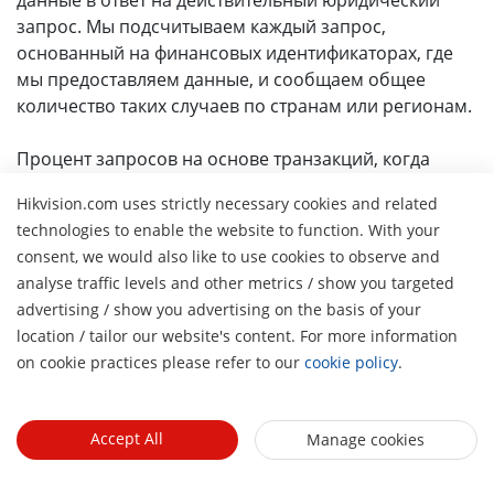
данные в ответ на действительный юридический
запрос. Мы подсчитываем каждый запрос,
основанный на финансовых идентификаторах, где
мы предоставляем данные, и сообщаем общее
количество таких случаев по странам или регионам.
Процент запросов на основе транзакций, когда
данные предоставлены
Hikvision.com uses strictly necessary cookies and related
Это процент запросов на основе транзакций,
technologies to enable the website to function. With your
которые привели к предоставлению данных
consent, we would also like to use cookies to observe and
компанией Hikviision. Мы рассчитываем это на
analyse traffic levels and other metrics / show you targeted
основе количества запросов на основе транзакций,
advertising / show you advertising on the basis of your
которые привели к предоставлению данных
H
location / tailor our website's content. For more information
компанией Hikvision по стране или региону, по
on cookie practices please refer to our
cookie policy
.
сравнению с общим количеством запросов на
основе транзакций, полученных компанией
Hikvision из этой страны или региона.
Accept All
Manage cookies
Таблица 4: Экстренные