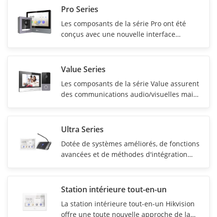
Pro Series
Les composants de la série Pro ont été
conçus avec une nouvelle interface
utilisateur plus conviviale. Le client peut
visualiser le flux en direct des stations de
porte et de toutes les caméras connectées,
Value Series
tout en stockant les messages et les
Les composants de la série Value assurent
images capturés. Réseaux sans fil
des communications audio/visuelles mains
supportés
libres avec les postes de porte et le poste
principal via le système d'interphone.
Ultra Series
Dotée de systèmes améliorés, de fonctions
avancées et de méthodes d'intégration
plus faciles, la série Ultra assure non
seulement des fonctions d'intercom de
base, mais aussi une solution de liaison
Station intérieure tout-en-un
tout-en-un pour différents systèmes de
La station intérieure tout-en-un Hikvision
sécurité et scénarios d'application.
offre une toute nouvelle approche de la