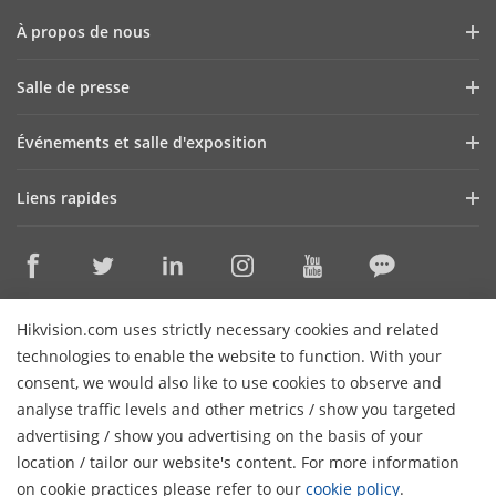
À propos de nous
Profil de l'entreprise
Salle de presse
Rapport financier
Blog
Événements et salle d'exposition
Cybersécurité
Dernières nouvelles
Webinaires Hikvision
Durabilité
Liens rapides
Histoire d'une réussites
Liste des événements
La qualité avant tout
Technologies de base
Contactez-nous
Où acheter
Carrières
Discontinued Products
Contactez-nous
Hikvision.com uses strictly necessary cookies and related
Assistance en ligne
technologies to enable the website to function. With your
consent, we would also like to use cookies to observe and
S'abonner au bulletin d'information
analyse traffic levels and other metrics / show you targeted
advertising / show you advertising on the basis of your
© 2026 Hangzhou Hikvision Digital Technology Co., Ltd. Tous
location / tailor our website's content. For more information
droits réservés.
Politique de confidentialité
Politique en
on cookie practices please refer to our
cookie policy
.