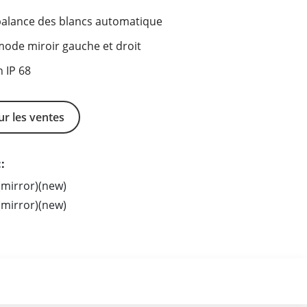
balance des blancs automatique
mode miroir gauche et droit
 IP 68
r les ventes
:
mirror)(new)
mirror)(new)