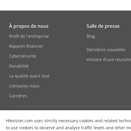
Conditions D
D’opération
Paramètre De 
À propos de nous
Salle de presse
Profil de l'entreprise
Blog
Min. Éclairag
Rapport financier
Dernières nouvelles
Niveau De Pr
Cybersécurité
Histoire d'une réussit
Durabilité
Type De Cas
La qualité avant tout
Résolution
Contactez-nous
Type De Lenti
Carrières
FOV
Hikvision.com uses strictly necessary cookies and related techno
to use cookies to observe and analyse traffic levels and other m