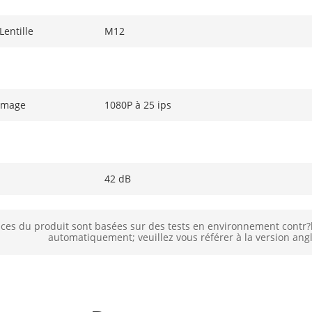
entille
M12
image
1080P à 25 ips
42 dB
es du produit sont basées sur des tests en environnement contr?lé.
automatiquement; veuillez vous référer à la version angl
TVI
ntégré
Numero