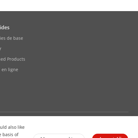
ides
ies de base
r
ued Products
 en ligne
visuel vertical 81°, champ visuel
tez-nous
S'abonner au bulletin d'information
visuel vertical 51°, champ visuel
ld also like
e basis of