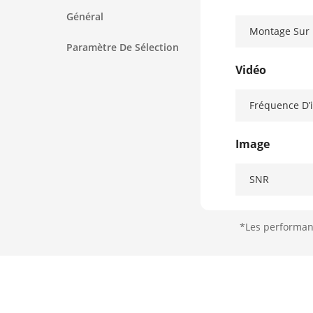
Général
Montage Sur L
Paramètre De Sélection
Vidéo
Fréquence D’
Image
SNR
Interface
*Les performanc
Sortie Vidéo
Microphone I