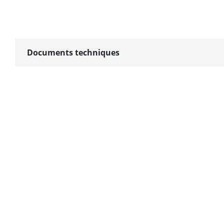
Haut-Parleur 
Audio
Style D’interf
Documents techniques
Unité D’éclair
Supplémentai
Alimentation 
Consommatio
Général
Dimension D