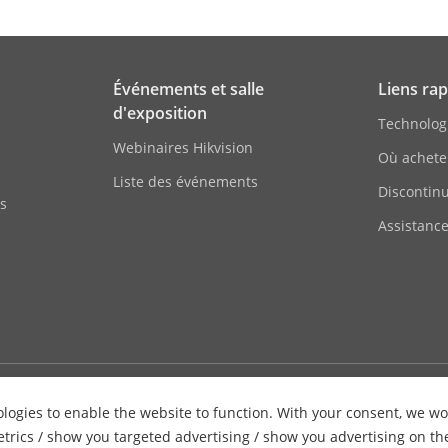
e Démarrage Et
-40 °C à 75 °C (-40 °F à 167 °F), 90 %
Sélection
Événements et salle
Liens rap
d'exposition
Technolog
e
0.1 Lux@(F1.2, AGC ON), 0 Lux avec IR
Webinaires Hikvision
Où achete
otection
Liste des événements
IP68
Discontin
es
Assistance
Caméra carrée
1920×1080
lle
Objectif focal fixe, 2.1, 2,8 mm en option
2.1 mm, champ visuel horizontal 98°, champ 
diagonal 125°
Contac
2.8 mm, champ visuel horizontal 96°, champ 
logies to enable the website to function. With your consent, we wou
diagonal 115°
etrics / show you targeted advertising / show you advertising on th