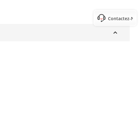
Contactez-No
 la terre
po × 1.64 po)