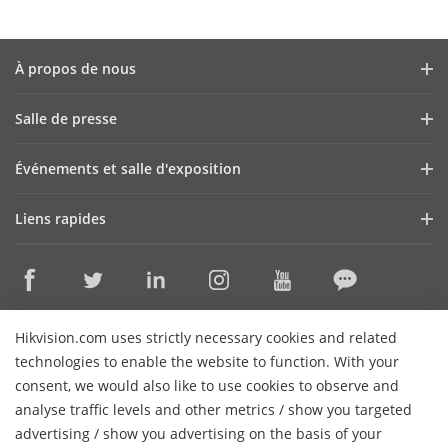
À propos de nous
Profil de l'entreprise
Salle de presse
Rapport financier
Blog
Événements et salle d'exposition
Cybersécurité
Dernières nouvelles
Webinaires Hikvision
Durabilité
Liens rapides
Histoire d'une réussites
Liste des événements
La qualité avant tout
Technologies de base
Contactez-nous
Où acheter
Carrières
Discontinued Products
Contactez-nous
Hikvision.com uses strictly necessary cookies and related
Assistance en ligne
technologies to enable the website to function. With your
consent, we would also like to use cookies to observe and
S'abonner au bulletin d'information
analyse traffic levels and other metrics / show you targeted
advertising / show you advertising on the basis of your
© 2026 Hangzhou Hikvision Digital Technology Co., Ltd. Tous